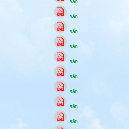
คลิก
คลิก
คลิก
คลิก
คลิก
คลิก
คลิก
คลิก
คลิก