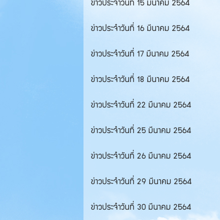
ข่าวประจำวันที่ 15 มีนาคม 2564
ข่าวประจำวันที่ 16 มีนาคม 2564
ข่าวประจำวันที่ 17 มีนาคม 2564
ข่าวประจำวันที่ 18 มีนาคม 2564
ข่าวประจำวันที่ 22 มีนาคม 2564
ข่าวประจำวันที่ 25 มีนาคม 2564
ข่าวประจำวันที่ 26 มีนาคม 2564
ข่าวประจำวันที่ 29 มีนาคม 2564
ข่าวประจำวันที่ 30 มีนาคม 2564