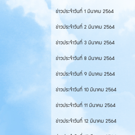
ข่าวประจำวันที่ 1 มีนาคม 2564
ข่าวประจำวันที่ 2 มีนาคม 2564
ข่าวประจำวันที่ 3 มีนาคม 2564
ข่าวประจำวันที่ 8 มีนาคม 2564
ข่าวประจำวันที่ 9 มีนาคม 2564
ข่าวประจำวันที่ 10 มีนาคม 2564
ข่าวประจำวันที่ 11 มีนาคม 2564
ข่าวประจำวันที่ 12 มีนาคม 2564