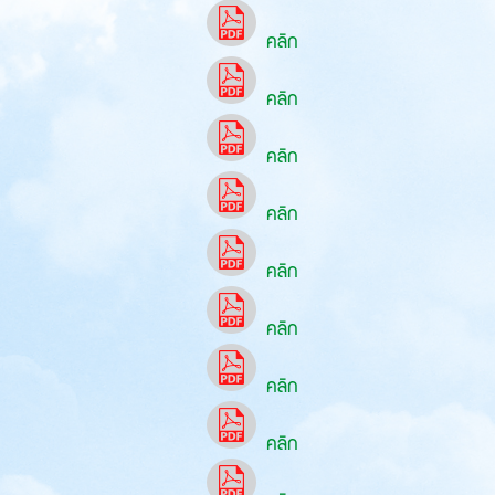
คลิก
คลิก
คลิก
คลิก
คลิก
คลิก
คลิก
คลิก