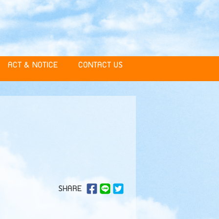
ACT & NOTICE
CONTACT US
SHARE