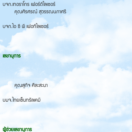
บจก.เทอราโกร เฟอร์ติไลเซอร์
คุณศิรศรณ์ สุวรรณนภาศรี
บจก.ไอ ซี พี เฟอทิไลเซอร์
เลขานุการ
คุณสุกิจ ศีละสะนา
บมจ.ไทยเซ็นทรัลเคมี
ผู้ช่วยเลขานุการ