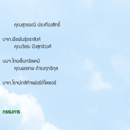
คุณสุวรรณี ประเทืองสิทธิ์
บจก.พืชพันธุ์ตราสิงห์
คุณวัชระ ปิงสุทธิวงศ์
บมจ.ไทยเซ็นทรัลเคมี
คุณพรเทพ ดำรงฤทธิกุล
บจก.โรจน์กสิกิจเฟอร์ติไลเซอร์
กรรมการ