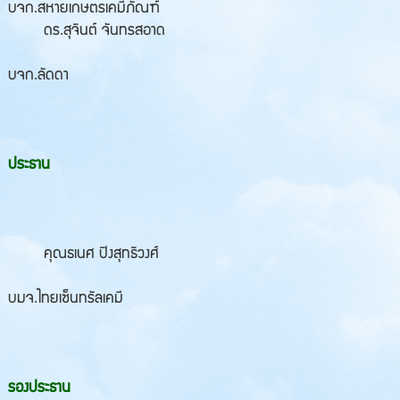
บจก.สหายเกษตรเคมีภัณฑ์
ดร.สุจินต์ จันทรสอาด
บจก.ลัดดา
ประธาน
คุณธเนศ ปิงสุทธิวงศ์
บมจ.ไทยเซ็นทรัลเคมี
รองประธาน