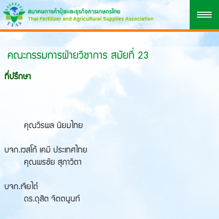
คณะกรรมการฝ่ายวิชาการ สมัยที่ 23
ที่ปรึกษา
คุณวีรพล นิยมไทย
บจก.เวสโก้ เคมี ประเทศไทย
คุณพรชัย สุภาวิตา
บจก.เจียไต๋
ดร.ดุสิต จิตตนูนท์