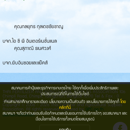
คุณกลยุทธ กุลเดชชัยชาญ
บจก.ไอ ซี พี อินเตอร์เนชั่นแนล
คุณสุภาณี ธเนศวงศ์
บจก.ยิบอินซอยและแย๊คส์
สมาคมการค้าปุ๋ยและธุรกิจการเกษตรไทย ใช้คุกกี้เพื่อเพิ่มประสิทธิภาพและ
THAI FERTILIZER AND AGRICULTURAL SUPPLIES ASSOCIATION 106
ประสบการณ์ที่ดีในการใช้เว็บไซต์
Chimpli Road, Chimpli, Talingchan, Bangkok.10170 Tel & Fax : 0
2448 7616
ท่านสามารถศึกษารายละเอียด นโยบายความเป็นส่วนตัว และนโยบายการใช้คุกกี้
โดย
©
Copyright
2006 - 2026 Thai Fertilizer and Agricultural Supplies
คลิกที่นี่
Association. All rights reserved. Powered by
QPC.co.th
สมาคมฯ จะถือว่าท่านยอมรับข้อกำหนดและยินยอมการใช้บริการใดๆ ของสมาคมฯ และ
นโยบายความเป็นส่วนตัว
เงื่อนไขการใช้บริการทั้งหมดโดยสมบูรณ์