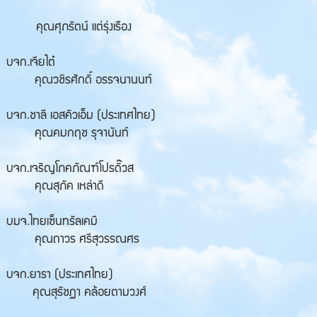
คุณศุภรัตน์ แต่รุ่งเรือง
บจก.เจียไต๋
คุณวชิรศักดิ์ อรรจนานนท์
บจก.ชาลี เอสคิวเอ็ม (ประเทศไทย)
คุณคมกฤช รุจานันท์
บจก.เจริญโภคภัณฑ์โปรดิ๊วส
คุณสุภัค เหล่าดี
บมจ.ไทยเซ็นทรัลเคมี
คุณถาวร ศรีสุวรรณศร
บจก.ยารา (ประเทศไทย)
คุณสุรัชฏา คล้อยตามวงศ์