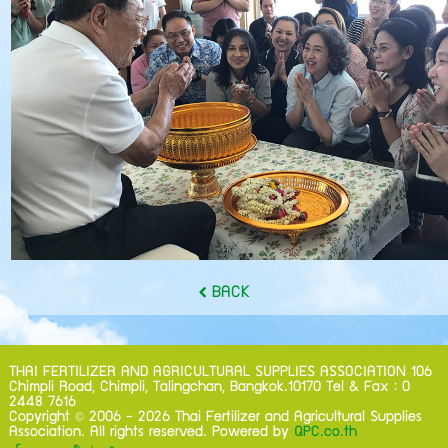
BACK
THAI FERTILIZER AND AGRICULTURAL SUPPLIES ASSOCIATION 106
Chimpli Road, Chimpli, Talingchan, Bangkok.10170 Tel & Fax : 0
2448 7616
©
Copyright
2006 - 2026 Thai Fertilizer and Agricultural Supplies
Association. All rights reserved. Powered by
QPC.co.th